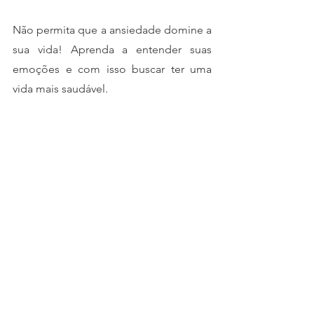
Não permita que a ansiedade domine a 
sua vida! Aprenda a entender suas 
emoções e com isso buscar ter uma 
vida mais saudável.
Para agendar uma consulta:
Fale comigo:
https://api.whatsapp.com/send/?
phone=5521980145357