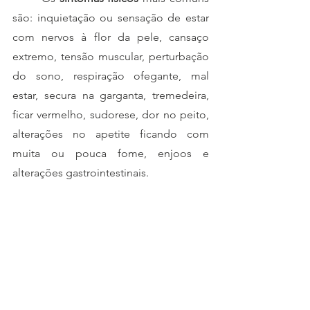
são: inquietação ou sensação de estar 
com nervos à flor da pele, cansaço 
extremo, tensão muscular, perturbação 
do sono, respiração ofegante, mal 
estar, secura na garganta, tremedeira, 
ficar vermelho, sudorese, dor no peito, 
alterações no apetite ficando com 
muita ou pouca fome, enjoos e 
alterações gastrointestinais. 
	Podemos concluir então, que 
essa ativação do nosso sistema de 
alerta acontece o tempo todo na 
ansiedade, sem que seja necessário 
uma ameaça real presente. Por isso 
acontece um cansaço extremo e o 