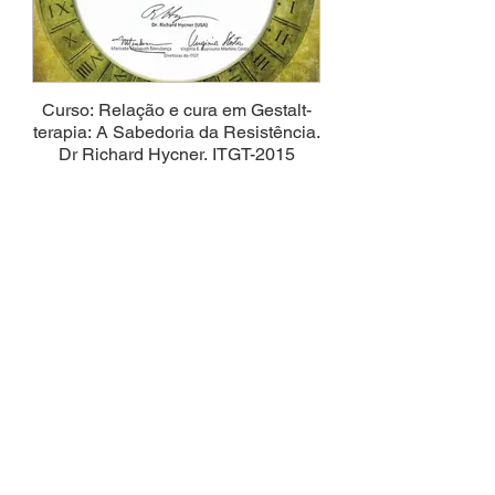
Curso: Relação e cura em Gestalt-
terapia: A Sabedoria da Resistência.
Dr Richard Hycner. ITGT-2015
Workshop: Do "eu" ao "nós"
crescendo juntos através da
Arteterapia. CONTATO-2015