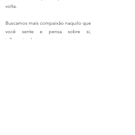
volta. 
Buscamos mais compaixão naquilo que 
você sente e pensa sobre si, 
influenciando os comportamentos que 
você tem na sua vida. 
Para agendar uma consulta:
Fale comigo:
https://api.whatsapp.com/send/?
phone=5521980145357